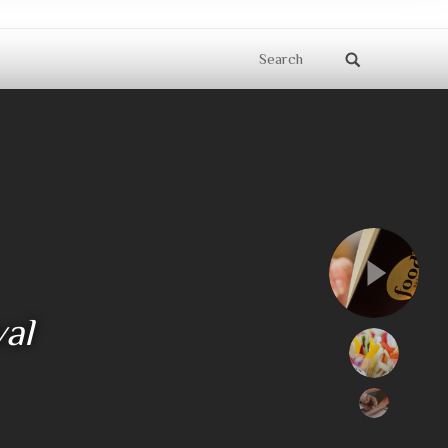
Search
val