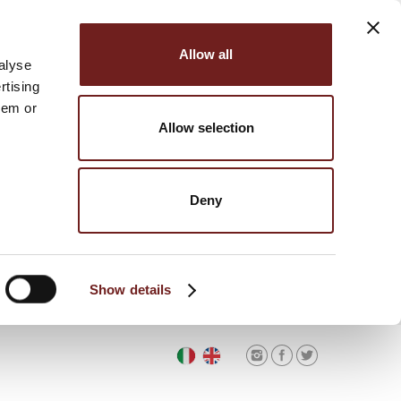
Allow all
alyse
rtising
hem or
Allow selection
Deny
Show details