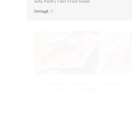
noto Pastry Chef Ernst Knam
Dettagli
ago
24
2016
Il Festival del Prosciutto a Parma dal 27
agosto in Piazza Garibaldi
A Parma il Bistrò del Prosciutto di Parma tutti i giorn
dal 27 agosto al 9 settembre sarà teatro di abbinam
di eccezione, cooking show, momenti di story telling
musica e soprattutto degustazioni speciali a base di
Prosciutto di Parma.