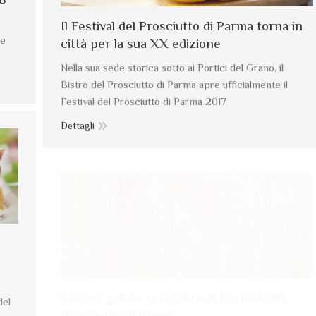
Il Festival del Prosciutto di Parma torna in
he
città per la sua XX edizione
Nella sua sede storica sotto ai Portici del Grano, il
Bistrò del Prosciutto di Parma apre ufficialmente il
Festival del Prosciutto di Parma 2017
Dettagli
ago
30
2016
Ciacco, gelato senz’altro al Festival del
del
Prosciutto di Parma