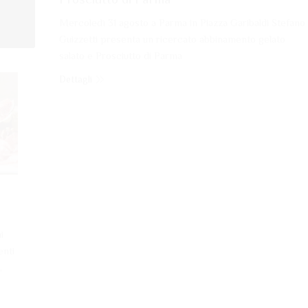
Mercoledì 31 agosto a Parma in Piazza Garibaldi Stefano
Guizzetti presenta un ricercato abbinamento gelato
salato e Prosciutto di Parma
Dettagli
ago
3
2016
i
enti
,
Carlo Cracco inaugura la XIX edizione del