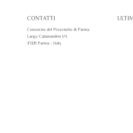
CONTATTI
ULTI
Consorzio del Prosciutto di Parma
Largo Calamandrei 1/A
43121 Parma - Italy
Tel. 0521 246 211
E-mail
info@prosciuttodiparma.com
Trovaci su: