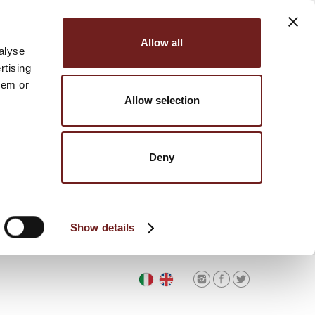
Allow all
alyse
rtising
hem or
Allow selection
Deny
Show details