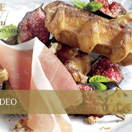
E
TI
BINARLO!
IDEO