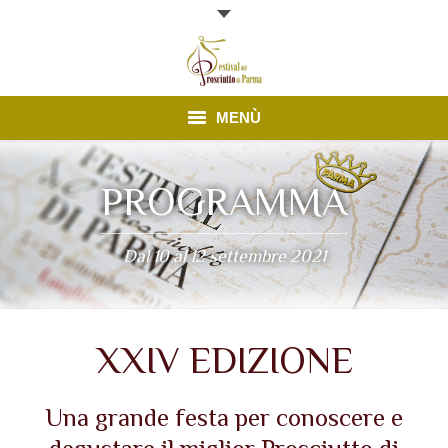
MENÙ
Edizione 2025
PROGRAMMA
Finestre Aperte
Dal 10 al 12 settembre 2021
News
Prosciutto di Parma
XXIV EDIZIONE
Contatti
Una grande festa per conoscere e