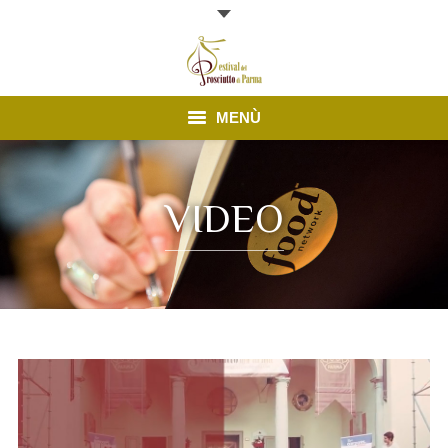
MENÙ
Edizione 2026
VIDEO
Finestre Aperte
News
Prosciutto di Parma
Contatti