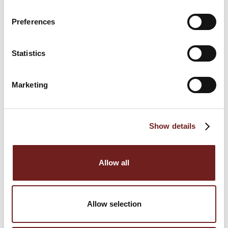
17 settembre 2011
Preferences
Spazio alla solidarietà nelle iniziative del Teatro del
Prosciutto di Parma
Statistics
13 settembre 2011
Teatro del Prosciutto di Parma: laboratori didattici
Marketing
e sensoriali
10 settembre 2011
Show details
NEWS
Allow all
Festival del Prosciutto di Parma 2020
6 settembre 2021
Allow selection
Festival del Prosciutto di Parma: poker di date