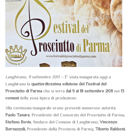
Cerimonia di inaugurazione del Festival e
taglio del nastro
9 settembre 2011
Langhirano, 9 settembre 2011 –
E’ stata inaugurata oggi a
Langhirano la
quattordicesima edizione del Festival del
Prosciutto di Parma
che si terrà
dal 9 al 18 settembre 2011
nei
13
comuni
della zona tipica di produzione.
Alla cerimonia inaugurale erano presenti numerose autorità:
Paolo Tanara
, Presidente del Consorzio del Prosciutto di Parma;
Stefano Bovis
, Sindaco del Comune di Langhirano;
Vincenzo
Bernazzoli,
Presidente della Provincia di Parma;
Tiberio Rabboni
,