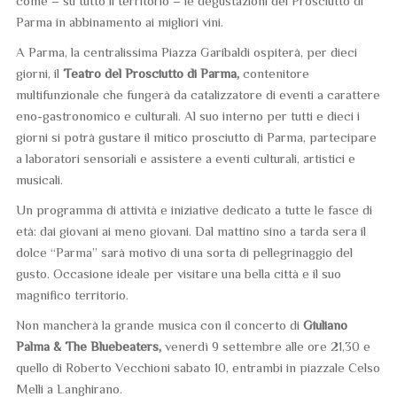
come – su tutto il territorio – le degustazioni del Prosciutto di
Parma in abbinamento ai migliori vini.
A Parma, la centralissima Piazza Garibaldi ospiterà, per dieci
giorni, il
Teatro del Prosciutto di Parma,
contenitore
multifunzionale che fungerà da catalizzatore di eventi a carattere
eno-gastronomico e culturali. Al suo interno per tutti e dieci i
giorni si potrà gustare il mitico prosciutto di Parma, partecipare
a laboratori sensoriali e assistere a eventi culturali, artistici e
musicali.
Un programma di attività e iniziative dedicato a tutte le fasce di
età: dai giovani ai meno giovani. Dal mattino sino a tarda sera il
dolce “Parma” sarà motivo di una sorta di pellegrinaggio del
gusto. Occasione ideale per visitare una bella città e il suo
magnifico territorio.
Non mancherà la grande musica con il concerto di
Giuliano
Palma & The Bluebeaters,
venerdì 9 settembre alle ore 21,30 e
quello di Roberto Vecchioni sabato 10, entrambi in piazzale Celso
Melli a Langhirano.