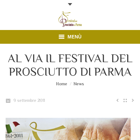
MENÙ
Edizione 2025
AL VIA IL FESTIVAL DEL
PROSCIUTTO DI PARMA
Finestre Aperte
News
Sei qui:
Home
News
Prosciutto di Parma
9 settembre 2011
Contatti