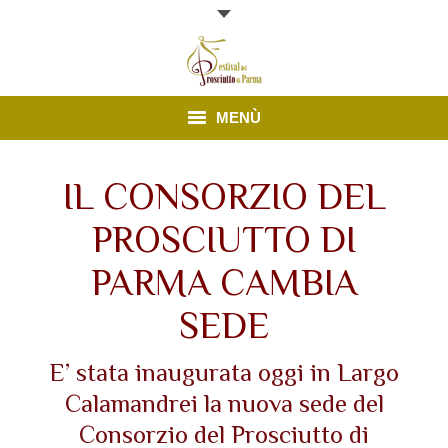
MENÙ
Edizione 2025
IL CONSORZIO DEL
Finestre Aperte
PROSCIUTTO DI
News
PARMA CAMBIA
Prosciutto di Parma
SEDE
Contatti
E’ stata inaugurata oggi in Largo
Calamandrei la nuova sede del
Consorzio del Prosciutto di