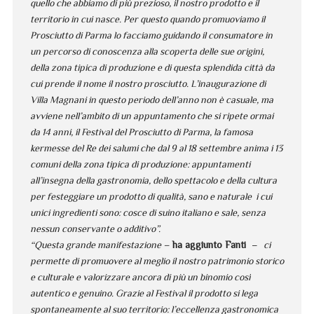
quello che abbiamo di più prezioso, il nostro prodotto e il
territorio in cui nasce. Per questo quando promuoviamo il
Prosciutto di Parma lo facciamo guidando il consumatore in
un percorso di conoscenza alla scoperta delle sue origini,
della zona tipica di produzione e di questa splendida città da
cui prende il nome il nostro prosciutto. L’inaugurazione di
Villa Magnani in questo periodo dell’anno non è casuale, ma
avviene nell’ambito di un appuntamento che si ripete ormai
da 14 anni, il Festival del Prosciutto di Parma, la famosa
kermesse del Re dei salumi che dal 9 al 18 settembre anima i 13
comuni della zona tipica di produzione: appuntamenti
all’insegna della gastronomia, dello spettacolo e della cultura
per festeggiare un prodotto di qualità, sano e naturale i cui
unici ingredienti sono: cosce di suino italiano e sale, senza
nessun conservante o additivo”.
“Questa grande manifestazione –
ha aggiunto Fanti
–
ci
permette di promuovere al meglio il nostro patrimonio storico
e culturale e valorizzare ancora di più un binomio così
autentico e genuino. Grazie al Festival il prodotto si lega
spontaneamente al suo territorio: l’eccellenza gastronomica