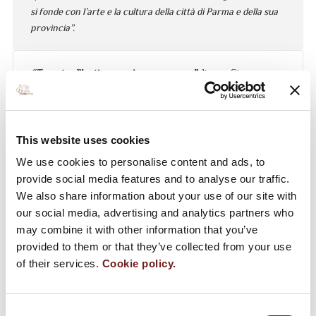
si fonde con l’arte e la cultura della città di Parma e della sua
provincia”.
“Tornate all’antico e sarà un progresso”
diceva Giuseppe
Verdi: antichi gesti, lavorazione artigianale secondo la
tradizione, la storica dolcezza e la bellezza del clima e del
paesaggio, tutti elementi che fanno del Prosciutto di
Parma, oggi come duemila anni fa, un prodotto apprezzato
This website uses cookies
da milioni di persone in tutto il mondo.
We use cookies to personalise content and ads, to
provide social media features and to analyse our traffic.
We also share information about your use of our site with
our social media, advertising and analytics partners who
may combine it with other information that you’ve
provided to them or that they’ve collected from your use
of their services.
Cookie policy.
Aperitivo nella nuova sede del Consorzio del
Consent