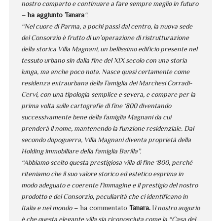
nostro comparto e continuare a fare sempre meglio in futuro
–
ha aggiunto Tanara
“.
“Nel cuore di Parma, a pochi passi dal centro, la nuova sede
del Consorzio è frutto di un’operazione di ristrutturazione
della storica Villa Magnani, un bellissimo edificio presente nel
tessuto urbano sin dalla fine del XIX secolo con una storia
lunga, ma anche poco nota. Nasce quasi certamente come
residenza extraurbana della Famiglia dei Marchesi Corradi-
Cervi, con una tipologia
semplice e severa, e compare per la
prima volta sulle cartografie di fine ‘800 diventando
successivamente bene della famiglia Magnani da cui
prenderà il nome, mantenendo la funzione residenziale. Dal
secondo dopoguerra, Villa Magnani diventa proprietà della
Holding immobiliare della famiglia Barilla”.
“Abbiamo scelto questa prestigiosa villa di fine ‘800, perché
riteniamo che il suo valore storico ed estetico esprima in
modo adeguato e coerente l’immagine e il prestigio del nostro
prodotto e del Consorzio, peculiarità che ci identificano in
Italia e nel mondo
– ha commentato
Tanara.
I
l nostro augurio
è che questa elegante villa sia riconosciuta come la “Casa del