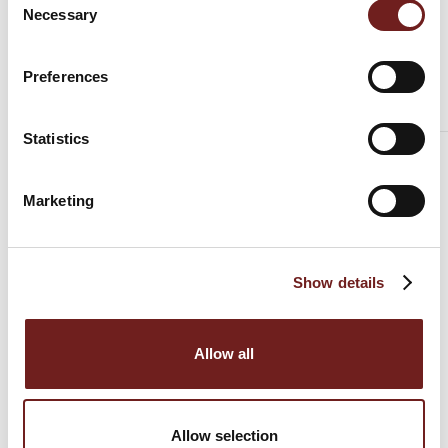
Prosciutto
Necessary
Selection
Preferences
Notizie correlate
Statistics
Prosciutto di Parma, arriva il Festival
Marketing
4 settembre 2013
I numeri del Festival del Prosciutto di Parma 2011
Show details
28 settembre 2011
Allow all
Tavola rotonda ” DOP – Le eccellenze italiane e il
territorio, uno sguardo su nuove tendenze e
possibilità di sviluppo”
Allow selection
17 settembre 2011