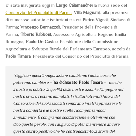
E’ stata inaugurata oggi in
Largo Calamandrei
la nuova sede del
Consorzio del Prosciutto di Parma
,
Villa Magnani,
alla presenza
di numerose autorità e istituzioni tra cui
Pietro Vignali
, Sindaco di
Parma;
Vincenzo Bernazzoli
, Presidente della Provincia di
Parma;
Tiberio Rabboni
, Assessore Agricoltura Regione Emilia
Romagna;
Paolo De Castro
, Presidente della Commissione
Agricoltura e Sviluppo Rurale del Parlamento Europeo, accolti da
Paolo Tanara
, Presidente del Consorzio del Prosciutto di Parma.
“Oggi con quest’inaugurazione cambiamo l’unica cosa che
potevamo cambiare
–
ha dichiarato Paolo Tanara
–
perché
il nostro prodotto, la qualità delle nostre azioni e l’impegno nel
nostro lavoro restano immutati. I risultati ottenuti finora dal
Consorzio e dai suoi associati sembrano infatti apprezzare la
nostra condotta e le nostre scelte ricompensandoci
ampiamente. È con grande soddisfazione e ottimismo che
dico queste parole, con l’augurio di poter mantenere ancora
questo spirito positivo che ha contraddistinto la storia del