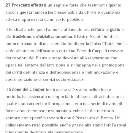
27 Prosciutti affettati
, un segnale forte che testimonia quanto
ancora questa famosa kermesse abbia da offrire e quanto sia
attesa e apprezzata da un vasto pubblico.
Il Festival anche quest’anno ha affiancato alla
cultura
, al
gusto
e
alla
tradizione
,
un’iniziativa benefica
: il Bistrò è stato infatti il
motore trainante di una raccolta fondi per la Onlus Effatà, che ha
sede all’interno dell’oratorio cittadino Eden di Carpi. Il ricavato
dei prodotti del Bistrò è stato devoluto all’Associazione che
opera nel settore dell’istruzione e si impegna nella promozione
dei diritti dell’infanzia e dell’adolescenza e nell’innovazione e
sperimentazione di servizi socio-educativi.
Il
Salone del Camper
inoltre, che si è svolto nello stesso
periodo, ha assicurato un’importante affluenza di visitatori per i
quali è stato arricchito il programma con una serie di eventi di
formazione e conoscenza turistico-culturale del territorio
sempre con specifici raccordi con il Prosciutto di Parma. Un
collegamento reso possibile anche grazie allo stand InfoFestival
interamente dedicato alla manifestazione.