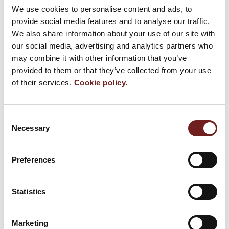
We use cookies to personalise content and ads, to
Al via il Festival del Prosciutto di Parma
provide social media features and to analyse our traffic.
7 settembre 2012
We also share information about your use of our site with
our social media, advertising and analytics partners who
may combine it with other information that you’ve
AperiFestival: il Prosciutto di Parma a Rimini
provided to them or that they’ve collected from your use
2 agosto 2012
of their services.
Cookie policy.
Il Festival alla Festa di Vico con Girovagando
Camper Tour 2012
Consent
Necessary
Selection
30 maggio 2012
Il Festival del Prosciutto protagonista a Cibus
Preferences
9 maggio 2012
Statistics
Marketing
NEWS