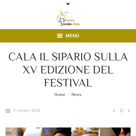
MENÙ
Edizione 2025
CALA IL SIPARIO SULLA
XV EDIZIONE DEL
Finestre Aperte
FESTIVAL
News
Sei qui:
Home
News
Prosciutto di Parma
Contatti
2 ottobre 2012