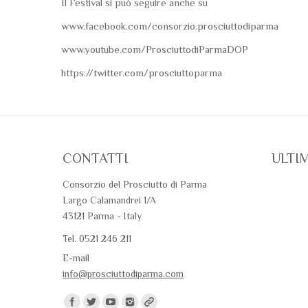
Il Festival si può seguire anche su
www.facebook.com/consorzio.prosciuttodiparma
www.youtube.com/ProsciuttodiParmaDOP
https://twitter.com/prosciuttoparma
CONTATTI
ULTI
Consorzio del Prosciutto di Parma
Largo Calamandrei 1/A
43121 Parma - Italy
Tel. 0521 246 211
E-mail
info@prosciuttodiparma.com
Trovaci su: