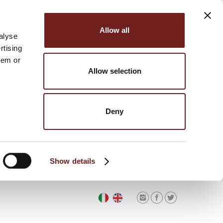
Allow all
alyse
rtising
hem or
Allow selection
Deny
Show details