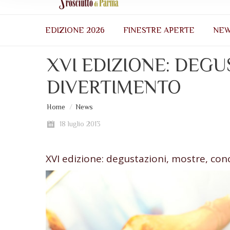
EDIZIONE 2026
FINESTRE APERTE
NE
XVI EDIZIONE: DEGU
DIVERTIMENTO
Sei qui:
Home
News
18 luglio 2013
XVI edizione: degustazioni, mostre, con