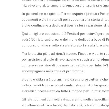
iniziative che aiuteranno a promuovere e valorizzare anco
In particolare tra queste, Parma ospiterà presso i Portic
documenti e altri materiali per raccontare la storia di tu
e che continuano a dedicarsi con la stessa passione di 
Quale migliore occasione del Festival per coinvolgere poi
vedrà 50 ristoranti creare dei menu dedicati a base di P
concorso on-line rivolto sia ai ristoratori sia alla loro clie
Tra le attività più tradizionali invece, Finestre Aperte re
per assistere al ciclo di lavorazione e respirare i profum
contare su servizio di bus navetta gratuito (per info: I
accompagnerà nella zona di produzione.
Il centro città sarà poi animato da una prosciutteria che p
nella splendida cornice del centro storico. Anche quest
giornalisti provenienti da tutto il mondo per un tour form
Gli altri comuni coinvolti svilupperanno inoltre specifiche
eccellenze culinarie locali, degustazioni, la tradizionale