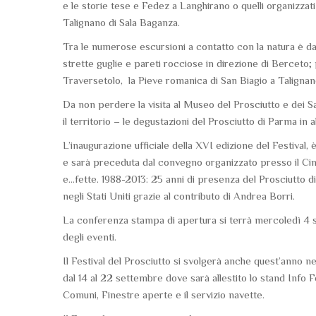
e le storie tese e Fedez a Langhirano o quelli organizzat
Talignano di Sala Baganza.
Tra le numerose escursioni a contatto con la natura è da
strette guglie e pareti rocciose in direzione di Berceto
Traversetolo, la Pieve romanica di San Biagio a Talignano
Da non perdere la visita al Museo del Prosciutto e dei S
il territorio – le degustazioni del Prosciutto di Parma in a
L’inaugurazione ufficiale della XVI edizione del Festival,
e sarà preceduta dal convegno organizzato presso il Cin
e…fette. 1988-2013: 25 anni di presenza del Prosciutto di
negli Stati Uniti grazie al contributo di Andrea Borri.
La conferenza stampa di apertura si terrà mercoledì 4 
degli eventi.
Il Festival del Prosciutto si svolgerà anche quest’anno 
dal 14 al 22 settembre dove sarà allestito lo stand Info F
Comuni, Finestre aperte e il servizio navette.