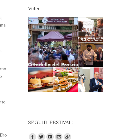
Video
i,
rma
n
anno
o
rto
.
SEGUI IL FESTIVAL:
Elio
Trovaci su: