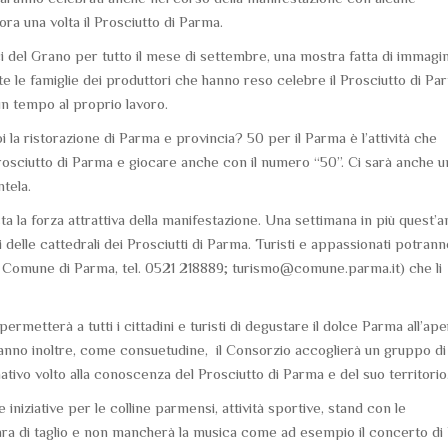
ra una volta il Prosciutto di Parma.
i del Grano per tutto il mese di settembre, una mostra fatta di immagin
tte le famiglie dei produttori che hanno reso celebre il Prosciutto di Pa
un tempo al proprio lavoro.
 la ristorazione di Parma e provincia? 50 per il Parma è l’attività che
rosciutto di Parma e giocare anche con il numero “50”. Ci sarà anche u
ntela.
sta la forza attrattiva della manifestazione. Una settimana in più quest’
i delle cattedrali dei Prosciutti di Parma. Turisti e appassionati potrann
AT Comune di Parma, tel. 0521 218889; turismo@comune.parma.it) che li
ermetterà a tutti i cittadini e turisti di degustare il dolce Parma all’ape
’anno inoltre, come consuetudine, il Consorzio accoglierà un gruppo di
ativo volto alla conoscenza del Prosciutto di Parma e del suo territorio
 iniziative per le colline parmensi, attività sportive, stand con le
 gara di taglio e non mancherà la musica come ad esempio il concerto di 