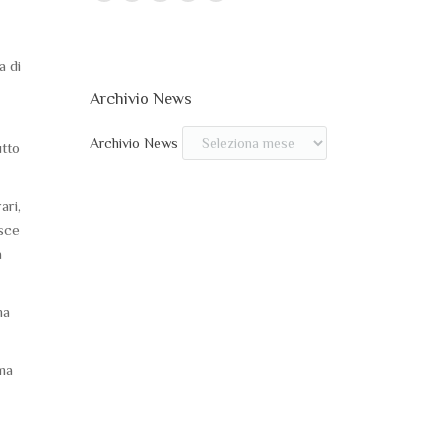
a di
Archivio News
Archivio News
utto
ari,
isce
a
ma
rma