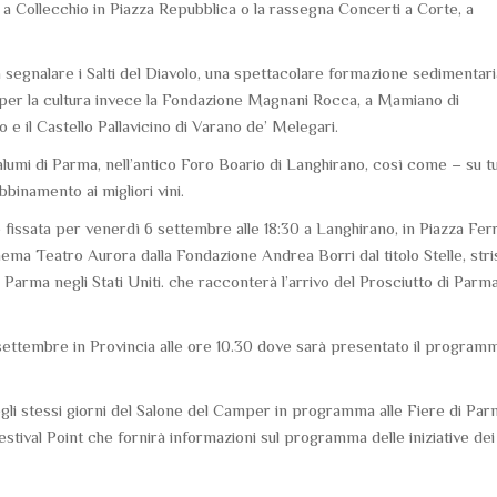
i a Collecchio in Piazza Repubblica o la rassegna Concerti a Corte, a
 segnalare i Salti del Diavolo, una spettacolare formazione sedimentari
; per la cultura invece la Fondazione Magnani Rocca, a Mamiano di
 e il Castello Pallavicino di Varano de’ Melegari.
alumi di Parma, nell’antico Foro Boario di Langhirano, così come – su t
bbinamento ai migliori vini.
 è fissata per venerdì 6 settembre alle 18:30 a Langhirano, in Piazza Ferr
ema Teatro Aurora dalla Fondazione Andrea Borri dal titolo Stelle, str
 Parma negli Stati Uniti. che racconterà l’arrivo del Prosciutto di Parm
settembre in Provincia alle ore 10.30 dove sarà presentato il program
negli stessi giorni del Salone del Camper in programma alle Fiere di Pa
estival Point che fornirà informazioni sul programma delle iniziative dei