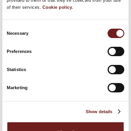
provided to them or that they’ve collected from your use
XVII edizione del Festival del Prosciutto
of their services.
Cookie policy.
3 settembre 2014
Consent
Necessary
Selection
NEWS
Preferences
Festival del Prosciutto di Parma 2020
6 settembre 2021
Statistics
Festival del Prosciutto di Parma: poker di date
Marketing
per “Finestre Aperte” a settembre
3 settembre 2019
Bistrò del Prosciutto di Parma
Show details
28 agosto 2019
Festival del Prosciutto di Parma: il programma