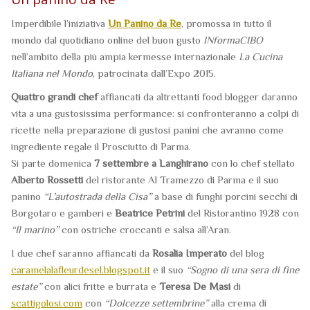
Imperdibile l’iniziativa
Un Panino da Re
, promossa in tutto il
mondo dal quotidiano online del buon gusto
INformaCIBO
nell’ambito della più ampia kermesse internazionale
La Cucina
Italiana nel Mondo
, patrocinata dall’Expo 2015.
Quattro grandi chef
affiancati da altrettanti food blogger daranno
vita a una gustosissima performance: si confronteranno a colpi di
ricette nella preparazione di gustosi panini che avranno come
ingrediente regale il Prosciutto di Parma.
Si parte domenica
7 settembre a Langhirano
con lo chef stellato
Alberto Rossetti
del ristorante Al Tramezzo di Parma e il suo
panino
“L’autostrada della Cisa”
a base di funghi porcini secchi di
Borgotaro e gamberi e
Beatrice Petrini
del Ristorantino 1928 con
“Il marino”
con ostriche croccanti e salsa all’Aran.
I due chef saranno affiancati da
Rosalia Imperato
del blog
caramelalafleurdesel.blogspot.it
e il suo
“Sogno di una sera di fine
estate”
con alici fritte e burrata e
Teresa De Masi
di
scattigolosi.com
con
“Dolcezze settembrine”
alla crema di