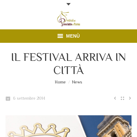
MENÙ
Edizione 2026
IL FESTIVAL ARRIVA IN
CITTÀ
Finestre Aperte
News
Sei qui:
Home
News
Prosciutto di Parma
6 settembre 2014
Contatti