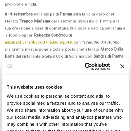
provolone e fichi.
Il
14 settembre
nella tappa di
Parma
sarà la volta dello chef
stellato
Franco Madama
del ristorante Inkiostro di Parma e la
sua creazione a base di confettura di cipolla e ostrica selvaggia e
la food blogger
Rebecka Sondriou
di
missbeckyshabbycottage.blogspot.it
con
“Preludio d’Autunno”
alla crema mascarpone e zola e poi lo chef stellato
Marco Dalla
Bona
del ristorante Stella d’Oro di Soragna con
Sandra di Pietro
di
blog.giallozafferano.it/undolcesalato/
e il suo
“Superclassico”
con una crema di Parmigiano Reggiano e salsa di rucola.
This website uses cookies
Notizie correlate
We use cookies to personalise content and ads, to
provide social media features and to analyse our traffic.
We also share information about your use of our site with
Un Panino da Re
our social media, advertising and analytics partners who
10 settembre 2014
may combine it with other information that you’ve