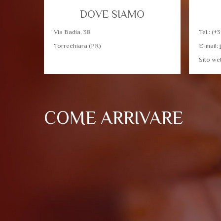
DOVE SIAMO
Via Badia, 38
Tel.: (+
Torrechiara (PR)
E-mail:
Sito we
COME ARRIVARE