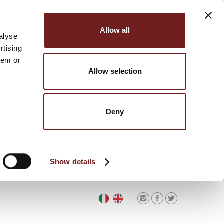
Allow all
alyse
rtising
hem or
Allow selection
Deny
Show details