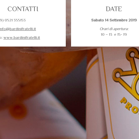
CONTATTI
DATE
39) 0521 355153
Sabato 14 Settembre 2019
info@bardinifratelli.it
Orari di apertura:
10 – 13 e 15- 19
b:
www.bardinifratelli.it