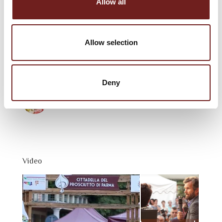
Allow all
Bistrò del Prosciutto di Parma
28 agosto 2019
Allow selection
Festival del Prosciutto di Parma: il programma
dell’edizione 2019
25 luglio 2019
Deny
Bistrò del Prosciutto di Parma
29 agosto 2018
Video