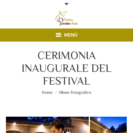
MENÙ
Edizione 2025
CERIMONIA
INAUGURALE DEL
Finestre Aperte
FESTIVAL
News
Sei qui:
Home
Album fotografico
Prosciutto di Parma
Contatti