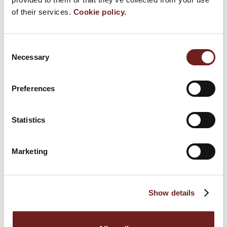
of their services.
Cookie policy.
Consent
Necessary
Selection
Preferences
Statistics
NEWS
Marketing
Festival del Prosciutto di Parma 2020
6 settembre 2021
Show details
Festival del Prosciutto di Parma: poker di date
per “Finestre Aperte” a settembre
3 settembre 2019