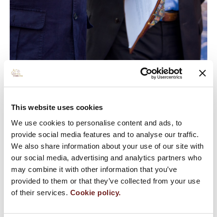
This website uses cookies
We use cookies to personalise content and ads, to
provide social media features and to analyse our traffic.
We also share information about your use of our site with
our social media, advertising and analytics partners who
may combine it with other information that you’ve
“La luce del prosciutto” e il mercato della
provided to them or that they’ve collected from your use
Strada dei Vini e dei Sapori
of their services.
Cookie policy.
18 settembre 2009