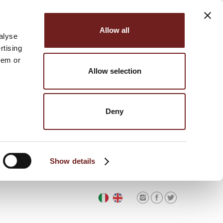
Allow all
alyse
rtising
hem or
Allow selection
Deny
Show details