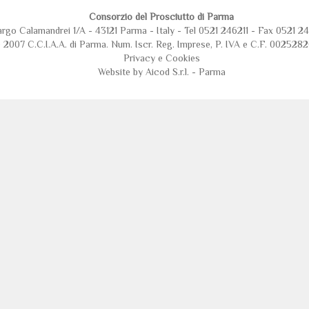
Consorzio del Prosciutto di Parma
argo Calamandrei 1/A - 43121 Parma - Italy - Tel 0521 246211 - Fax 0521 
 2007 C.C.I.A.A. di Parma. Num. Iscr. Reg. Imprese, P. IVA e C.F. 002528
Privacy
e
Cookies
Website by Aicod S.r.l. - Parma