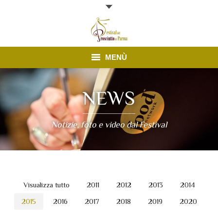
MENÙ
Edizione 2026
NEWS
Finestre Aperte
Notizie, foto e video dal Festival
News
Prosciutto di Parma
Contatti
Visualizza tutto
2011
2012
2013
2014
2015
2016
2017
2018
2019
2020